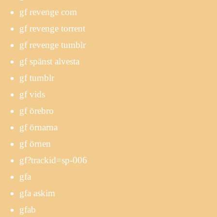
gf revenge com
gf revenge torrent
gf revenge tumblr
gf spänst alvesta
gf tumblr
gf vids
gf örebro
gf örnarna
gf örnen
gf?trackid=sp-006
gfa
gfa askim
gfab