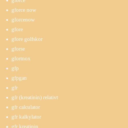
gforce
gforce now
gforcenow
gfore
gfore golfskor
gforse
gfortnox
gfp
gfpgan
gfr
gfr (kreatinin) relativt
gfr calculator
gfr kalkylator
gfr kreatinin