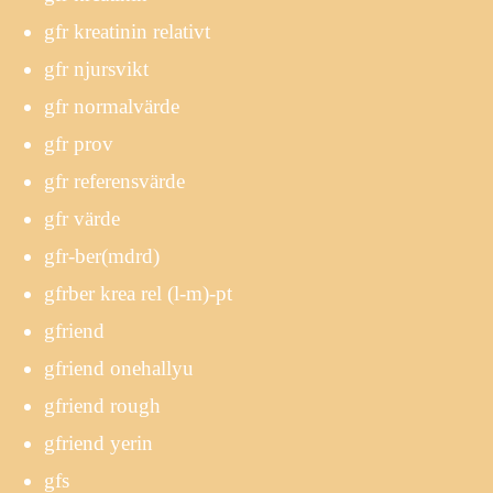
gfr kreatinin relativt
gfr njursvikt
gfr normalvärde
gfr prov
gfr referensvärde
gfr värde
gfr-ber(mdrd)
gfrber krea rel (l-m)-pt
gfriend
gfriend onehallyu
gfriend rough
gfriend yerin
gfs