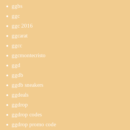
ggbs
ggc
ggc 2016
ggcarat
ggcc
ggcmontecristo
ggd
ggdb
ggdb sneakers
ggdeals
ggdrop
ggdrop codes
ggdrop promo code