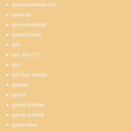
gewurztraminer vin
gewürze
gewürztraminer
gewächshaus
gex
gex 18v-125
gey
gey boy twinks
geymar
geyser
geyser fortnite
geyser iceland
geyser titan