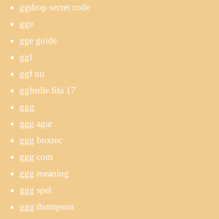
ggdrop secret code
gge
gge guide
ggf
ggf nu
ggfrolle fifa 17
ggg
ggg agar
ggg boxrec
ggg com
ggg meaning
ggg spel
ggg thompson