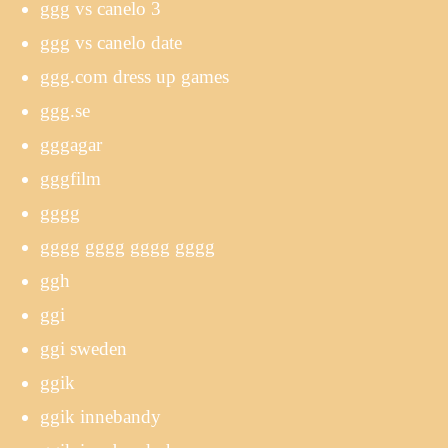
ggg vs canelo 3
ggg vs canelo date
ggg.com dress up games
ggg.se
gggagar
gggfilm
gggg
gggg gggg gggg gggg
ggh
ggi
ggi sweden
ggik
ggik innebandy