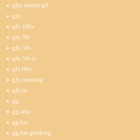
gfur tumblr gif
gfx
gfx 100s
gfx 50r
gfx 50s
gfx 50s ii
gfx100s
gfy meaning
gfycat
gg
gg allin
gg bar
gg bar göteborg