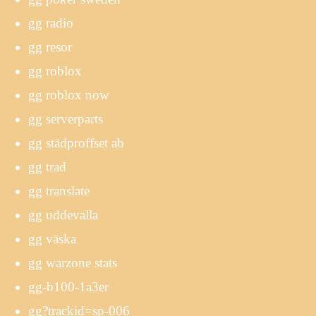
gg radio
gg resor
gg roblox
gg roblox now
gg serverparts
gg städproffset ab
gg trad
gg translate
gg uddevalla
gg väska
gg warzone stats
gg-b100-1a3er
gg?trackid=sp-006