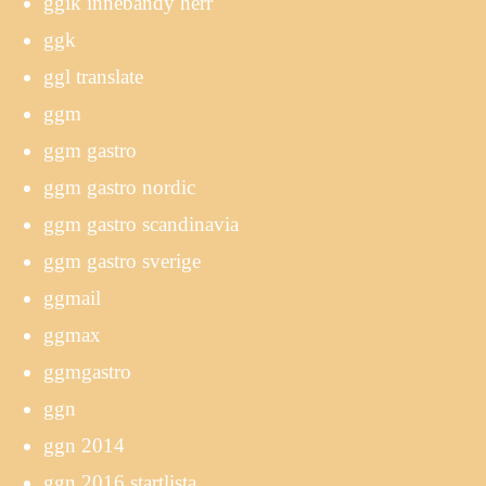
ggik innebandy herr
ggk
ggl translate
ggm
ggm gastro
ggm gastro nordic
ggm gastro scandinavia
ggm gastro sverige
ggmail
ggmax
ggmgastro
ggn
ggn 2014
ggn 2016 startlista