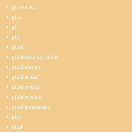
gfs konsult
gfsi
gft
gfu
gfuel
gfuel discount codes
gfuel europe
gfuel shaker
gfuel sverige
gfuel sweden
gfuel åldersgräns
gful
gfule