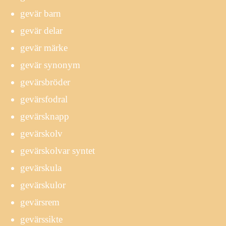
gevär barn
gevär delar
gevär märke
gevär synonym
gevärsbröder
gevärsfodral
gevärsknapp
gevärskolv
gevärskolvar syntet
gevärskula
gevärskulor
gevärsrem
gevärssikte