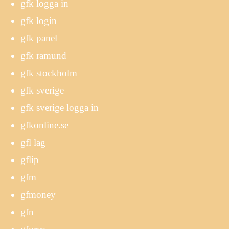
gfk logga in
gfk login
gfk panel
gfk ramund
gfk stockholm
gfk sverige
gfk sverige logga in
gfkonline.se
gfl lag
gflip
gfm
gfmoney
gfn