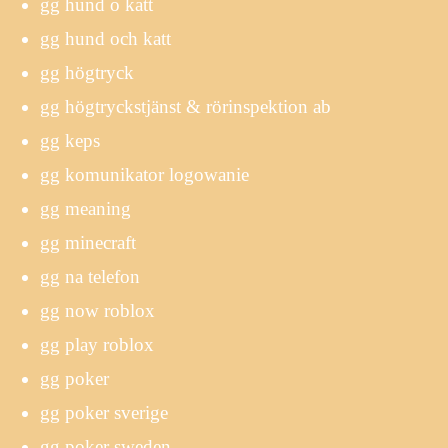
gg hund o katt
gg hund och katt
gg högtryck
gg högtryckstjänst & rörinspektion ab
gg keps
gg komunikator logowanie
gg meaning
gg minecraft
gg na telefon
gg now roblox
gg play roblox
gg poker
gg poker sverige
gg poker sweden