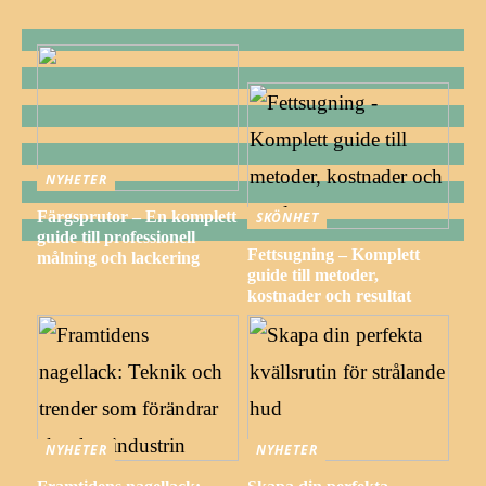
NYHETER
Färgsprutor – En komplett
SKÖNHET
guide till professionell
Fettsugning – Komplett
målning och lackering
guide till metoder,
kostnader och resultat
NYHETER
NYHETER