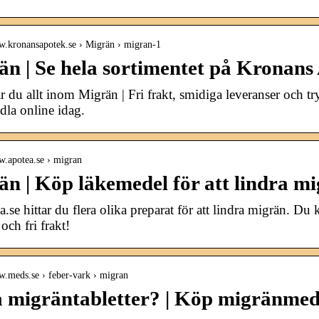
ww.kronansapotek.se › Migrän › migran-1
än | Se hela sortimentet på Kronans
ar du allt inom Migrän | Fri frakt, smidiga leveranser och
ndla online idag.
w.apotea.se › migran
n | Köp läkemedel för att lindra mi
a.se hittar du flera olika preparat för att lindra migrän. D
och fri frakt!
w.meds.se › feber-vark › migran
 migräntabletter? | Köp migränme