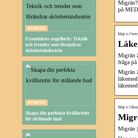
Migrän? 
på MEDS
NYHETER
http s://w
Framtidens nagellack: Teknik
Läke
och trender som förändrar
skönhetsindustrin
Migrän 
fråga på
Migrän ä
läkemede
läkemed
NYHETER
http s://do
Skapa din perfekta kvällsrutin
Migr
för strålande hud
Migrän |