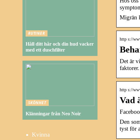
Hos oss 
symptom
Migrän k
RUTINER
http s://w
Håll ditt hår och din hud vacker
Beha
med ett duschfilter
Det är v
faktorer.
http s://ww
Vad 
SKÖNHET
Facebo
Klänningar från Neo Noir
Den som 
tyst för
Kvinna