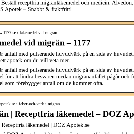
Beställ receptfria migränläkemedel och medicin. Alvedon, 
 Apotek – Snabbt & fraktfritt!
ww.1177.se › lakemedel-vid-migran
medel vid migrän – 1177
är anfall med pulserande huvudvärk på en sida av huvudet
 ett apotek om du vill veta mer.
r anfall med pulserande huvudvärk på en sida av huvudet. 
l för att lindra besvären medan migränanfallet pågår och fö
el som förebygger anfall om de kommer ofta.
zapotek.se › feber-och-vark › migran
än | Receptfria läkemedel – DOZ Ap
 Receptfria läkemedel | DOZ Apotek.se