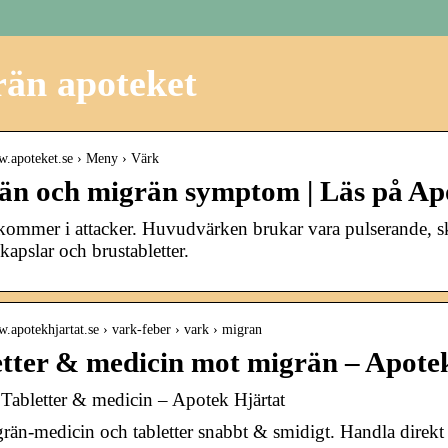
än apoteket
w.apoteket.se › Meny › Värk
än och migrän symptom | Läs på Apo
ommer i attacker. Huvudvärken brukar vara pulserande, s
kapslar och brustabletter.
w.apotekhjartat.se › vark-feber › vark › migran
etter & medicin mot migrän – Apote
Tabletter & medicin – Apotek Hjärtat
än-medicin och tabletter snabbt & smidigt. Handla direkt on