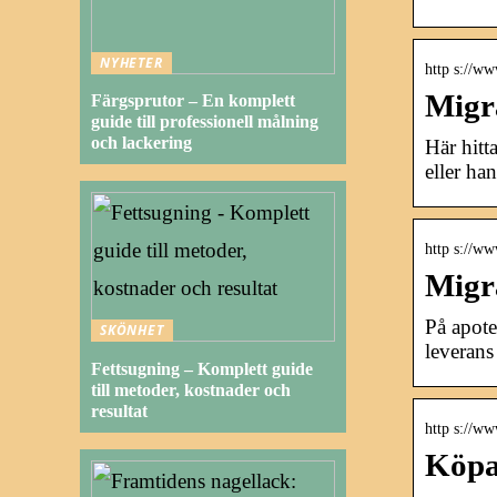
NYHETER
http s://w
Migr
Färgsprutor – En komplett
guide till professionell målning
och lackering
Här hitt
eller ha
http s://ww
Migrä
På apote
SKÖNHET
leverans 
Fettsugning – Komplett guide
till metoder, kostnader och
resultat
http s://ww
Köpa