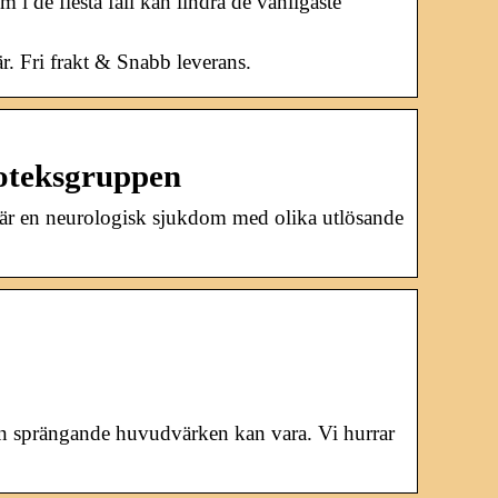
i de flesta fall kan lindra de vanligaste
är. Fri frakt & Snabb leverans.
poteksgruppen
n är en neurologisk sjukdom med olika utlösande
den sprängande huvudvärken kan vara. Vi hurrar