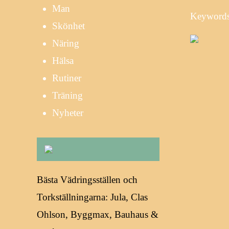
Man
Keywords:
Skönhet
Näring
Hälsa
Rutiner
Träning
Nyheter
Bästa Vädringsställen och
Torkställningarna: Jula, Clas
Ohlson, Byggmax, Bauhaus &