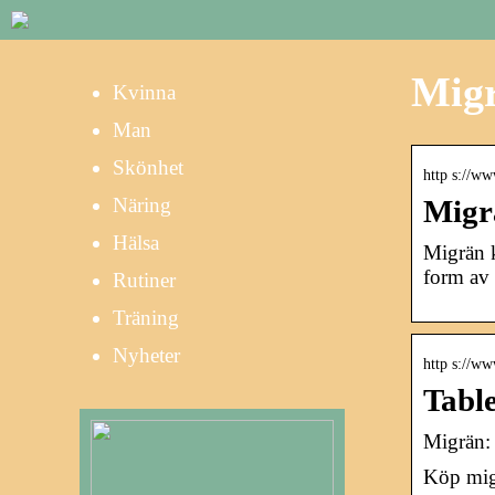
Migr
Kvinna
Man
Skönhet
http s://ww
Näring
Migr
Hälsa
Migrän k
form av 
Rutiner
Träning
Nyheter
http s://ww
Tabl
Migrän: 
Köp migr