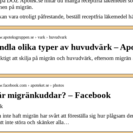
på DOZ Apotek.se hittar du många receptfria läkemedel som 
en på migrän.
an vara otroligt påfrestande, beställ receptfria läkemedel h
ww.apoteksgruppen.se › vark › huvudvark
ndla olika typer av huvudvärk – A
iktigt att skilja på migrän och huvudvärk, eftersom migrä
w.facebook.com › apoteket.se › photos
är migränkuddar? – Facebook
ok
inte haft migrän har svårt att föreställa sig hur plågsam 
 att inte störa och skänker alla…