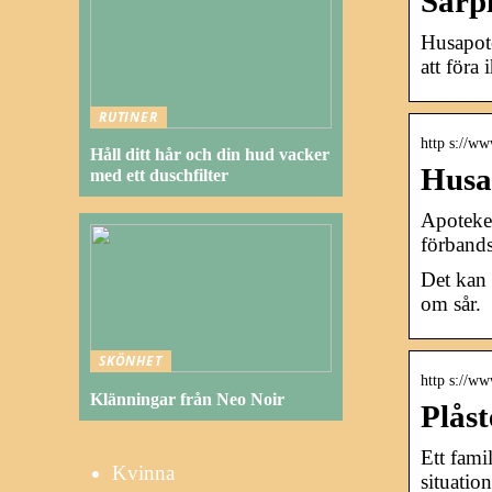
Sårp
Husapote
att föra
RUTINER
http s://w
Håll ditt hår och din hud vacker
Husa
med ett duschfilter
Apoteket
förbands
Det kan 
om sår.
SKÖNHET
http s://www
Klänningar från Neo Noir
Plås
Ett fami
Kvinna
situatio