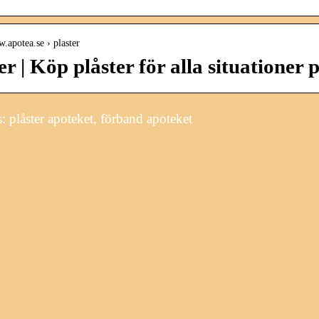
w.apotea.se › plaster
er | Köp plåster för alla situationer 
 plåster apoteket, förband apoteket