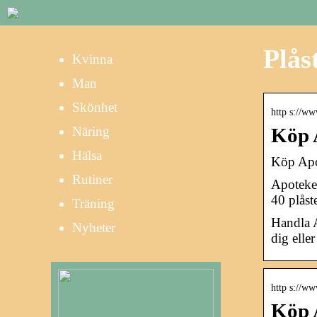
Plås
Kvinna
Man
Skönhet
http s://ww
Näring
Köp A
Hälsa
Köp Apot
Rutiner
Apoteket
40 plåste
Träning
Handla A
Nyheter
dig elle
http s://ww
Köp A