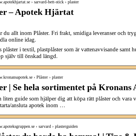
.apotekhjartat.se › sarvard-bett-stick › plaster
er – Apotek Hjärtat
ar du allt inom Plåster. Fri frakt, smidiga leveranser och 
ndla online idag.
s plåster i textil, plastplåster som är vattenavvisande samt 
pp själv till önskad längd.
w.kronansapotek.se › Plåster › plaster
er | Se hela sortimentet på Kronans
n liten guide som hjälper dig att köpa rätt plåster och vara
tarta/ansluta apotek inom …
w.apoteksgruppen.se › sarvard › plasterguiden