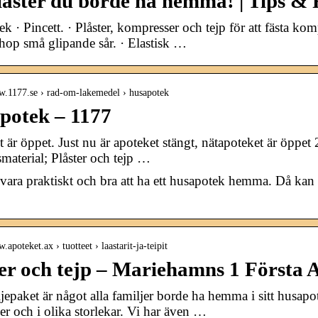
låster du borde ha hemma! | Tips &
k · Pincett. · Plåster, kompresser och tejp för att fästa kom
 ihop små glipande sår. · Elastisk …
ww.1177.se › rad-om-lakemedel › husapotek
potek – 1177
 är öppet. Just nu är apoteket stängt, nätapoteket är öpp
material; Plåster och tejp …
vara praktiskt och bra att ha ett husapotek hemma. Då kan 
.apoteket.ax › tuotteet › laastarit-ja-teipit
ter och tejp – Mariehamns 1 Första 
ljepaket är något alla familjer borde ha hemma i sitt husapot
ner och i olika storlekar. Vi har även …