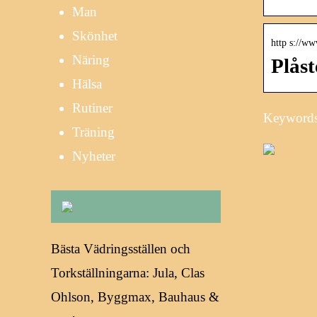
Man
Skönhet
http s://ww
Näring
Plåst
Hälsa
Rutiner
Keywords:
Träning
Nyheter
Bästa Vädringsställen och
Torkställningarna: Jula, Clas
Ohlson, Byggmax, Bauhaus &