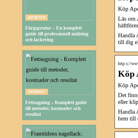
Köp Apot
NYHETER
Läs om A
häftförm
Färgsprutor – En komplett
guide till professionell målning
Handla A
och lackering
till dig
http s://ww
Köp A
Köp Apot
SKÖNHET
Det finn
eller kli
Fettsugning – Komplett guide
till metoder, kostnader och
Handla A
resultat
hem till