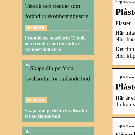
http s://www
Plåst
Plåster
NYHETER
Här hitt
Framtidens nagellack: Teknik
eller ha
och trender som förändrar
Det finn
skönhetsindustrin
eller kli
http s://ww
Plåst
Här är e
NYHETER
du kan s
Skapa din perfekta kvällsrutin
för strålande hud
http s://ww