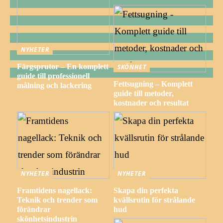
NYHETER
Färgsprutor – En komplett
SKÖNHET
guide till professionell
Fettsugning – Komplett
målning och lackering
guide till metoder,
kostnader och resultat
NYHETER
NYHETER
Framtidens nagellack:
Skapa din perfekta
Teknik och trender som
kvällsrutin för strålande
förändrar
hud
skönhetsindustrin