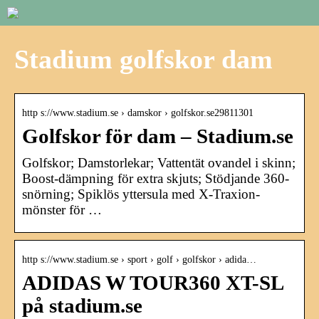
Stadium golfskor dam
http s://www.stadium.se › damskor › golfskor.se29811301
Golfskor för dam – Stadium.se
Golfskor; Damstorlekar; Vattentät ovandel i skinn;
Boost-dämpning för extra skjuts; Stödjande 360-
snörning; Spiklös yttersula med X-Traxion-
mönster för …
http s://www.stadium.se › sport › golf › golfskor › adida…
ADIDAS W TOUR360 XT-SL
på stadium.se