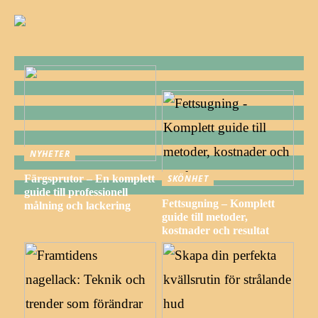
NYHETER
Färgsprutor – En komplett
SKÖNHET
guide till professionell
Fettsugning – Komplett
målning och lackering
guide till metoder,
kostnader och resultat