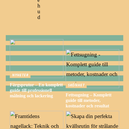
h
u
d
NYHETER
Färgsprutor – En komplett
SKÖNHET
guide till professionell
Fettsugning – Komplett
målning och lackering
guide till metoder,
kostnader och resultat