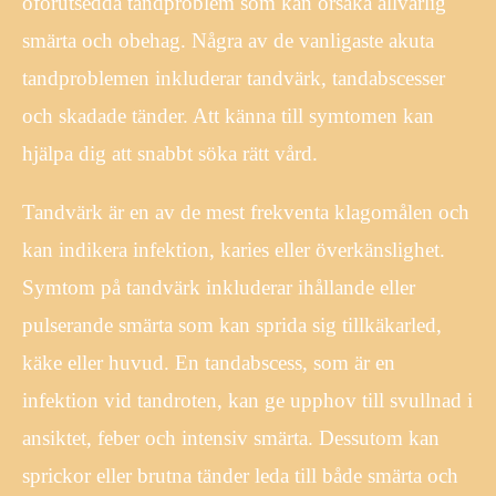
oförutsedda tandproblem som kan orsaka allvarlig
smärta och obehag. Några av de vanligaste akuta
tandproblemen inkluderar tandvärk, tandabscesser
och skadade tänder. Att känna till symtomen kan
hjälpa dig att snabbt söka rätt vård.
Tandvärk är en av de mest frekventa klagomålen och
kan indikera infektion, karies eller överkänslighet.
Symtom på tandvärk inkluderar ihållande eller
pulserande smärta som kan sprida sig tillkäkarled,
käke eller huvud. En tandabscess, som är en
infektion vid tandroten, kan ge upphov till svullnad i
ansiktet, feber och intensiv smärta. Dessutom kan
sprickor eller brutna tänder leda till både smärta och