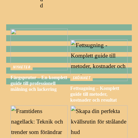
d
NYHETER
Färgsprutor – En komplett
SKÖNHET
guide till professionell
Fettsugning – Komplett
målning och lackering
guide till metoder,
kostnader och resultat